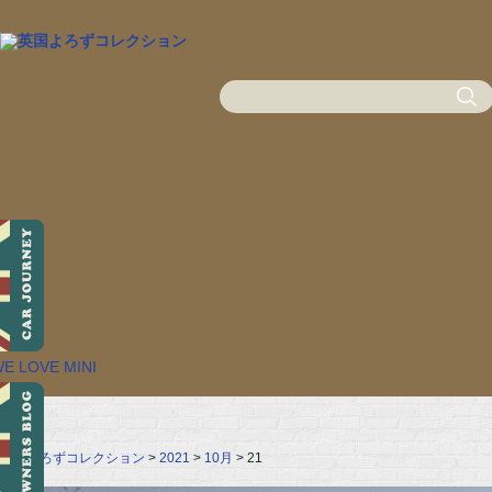
英国よろずコレクション
>
2021
>
10月
> 21