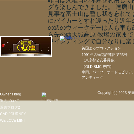
昨日は火曜日の休みを利用して
グを楽しんできました。 達磨
見事な富士山は暫し我を忘れて
にバイカーとすれ違ったり近年
の辺のウィークデーは人も車も
ら先の西天城高原 牧場の家ま
ワインディングで自分なりに楽し.
英国よろずコレクション
1991年古物商許可証 第53号
（東京都公安委員会）
【OLD BMC 専門】
車両、パーツ、オートモビリア
アンティーク
Copyright(c) 2023 
Owner's blog
過去ブログ1
過去ブログ2
CAR JOURNEY
WE LOVE MINI