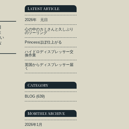
Latest Article
2026年 元日
旧
心の中のカミさんと久しぶり
ま
のツーリング
良い
な
Princessほぼ仕上がる
ハイドロディスプレッサー交
換作業
英国からディスプレッサー届
く
Category
BLOG
(639)
Monthly Archive
2026年1月