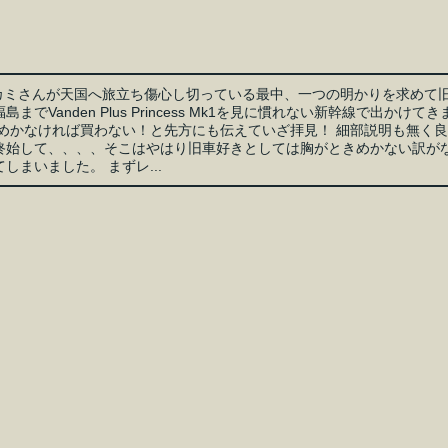
月 カミさんが天国へ旅立ち傷心し切っている最中、一つの明かりを求めて
までVanden Plus Princess Mk1を見に慣れない新幹線で出かけてき
きめかなければ買わない！と先方にも伝えていざ拝見！ 細部説明も無く
終始して、、、、そこはやはり旧車好きとしては胸がときめかない訳が
しまいました。 まずレ...