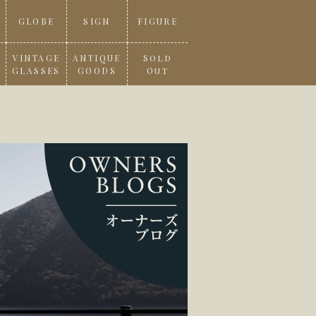
GLOBE
SIGN
FIGURE
VINTAGE
ANTIQUE
Sold
GLASSES
GOODS
Out