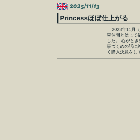
2025/11/13
Princessほぼ仕上がる
2023年11
車仲間と信じて福島
した。 心がと
事づくめの話に
く購入決意をして