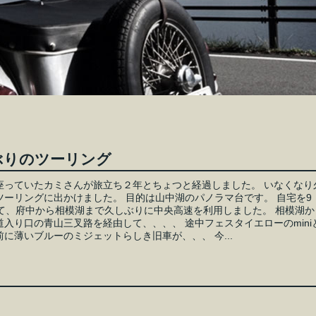
ぶりのツーリング
座っていたカミさんが旅立ち２年とちょつと経過しました。 いなくなり
ツーリングに出かけました。 目的は山中湖のパノラマ台です。 自宅を9
して、府中から相模湖まで久しぶりに中央高速を利用しました。 相模湖か
入り口の青山三叉路を経由して、、、、 途中フェスタイエローのmini
に薄いブルーのミジェットらしき旧車が、、、 今...