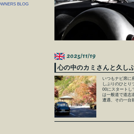
2025/11/19
心の中のカミさんと久し
いつもナビ席に
しぶりのひとり
00にスタート
は一般道で道志道
遭遇、その一台前