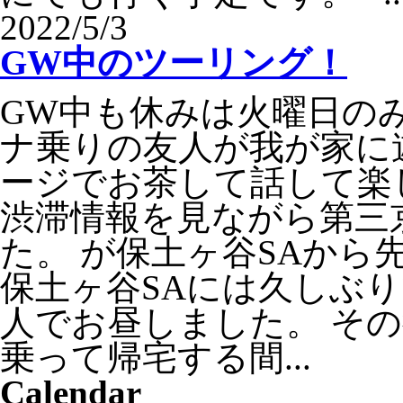
2022/5/3
GW中のツーリング！
GW中も休みは火曜日の
ナ乗りの友人が我が家に
ージでお茶して話して楽
渋滞情報を見ながら第三
た。 が保土ヶ谷SAから
保土ヶ谷SAには久しぶ
人でお昼しました。 その
乗って帰宅する間...
Calendar