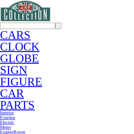
CARS
CLOCK
GLOBE
SIGN
FIGURE
CAR
PARTS
Interior
Exterior
Electric
Meter
EngineRoom