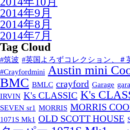
2014年10月
2014年9月
2014年8月
2014年7月
Tag Cloud
#筑波
#英国よろずコレクション、＃
Austin mini Co
#Crayfordmini
BMC
crayford
BMLC
Garage
ga
K's CLAS
K's CLASSIC
IRVIN
MORRIS COOP
SEVEN sr1
MORRIS
OLD SCOTT HOUSE
1071S Mk1