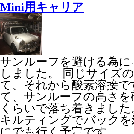
Mini用キャリア
サンルーフを避ける為に
しました。 同じサイズ
て、それから酸素溶接です
て、サンルーフの高さを確
くらいで落ち着きました
キルティングでバックを
にでも行く予定です。 ..