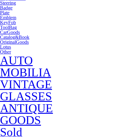
Steering
Badge
Plate
Emblem
KeyFob
ToolBag
CarGoods
Catalog&Book
OriginalGoods
Lotus
Other
AUTO
MOBILIA
VINTAGE
GLASSES
ANTIQUE
GOODS
Sold