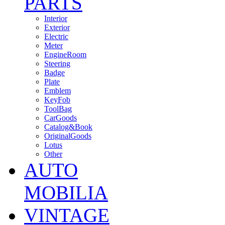
PARTS
Interior
Exterior
Electric
Meter
EngineRoom
Steering
Badge
Plate
Emblem
KeyFob
ToolBag
CarGoods
Catalog&Book
OriginalGoods
Lotus
Other
AUTO
MOBILIA
VINTAGE