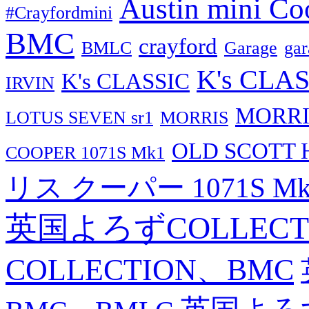
Austin mini C
#Crayfordmini
BMC
crayford
BMLC
Garage
g
K's CLAS
K's CLASSIC
IRVIN
MORRI
LOTUS SEVEN sr1
MORRIS
OLD SCOTT 
COOPER 1071S Mk1
リス クーパー 1071S Mk
英国よろずCOLLECT
COLLECTION、BMC