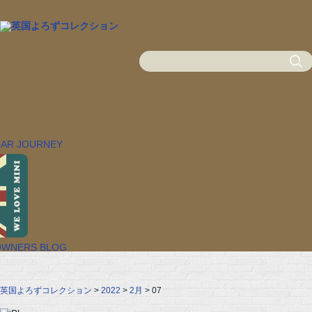
英国よろずコレクション
>
2022
>
2月
> 07