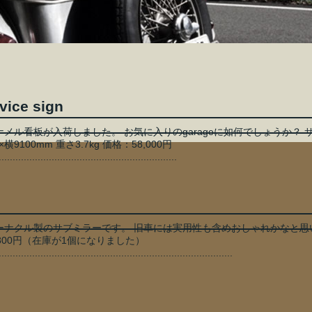
vice sign
メル看板が入荷しました。 お気に入りのgarageに如何でしょうか？ 
横9100mm 重さ3.7kg 価格：58,000円
................................................................
ーナクル製のサブミラーです。 旧車には実用性も含めおしゃれかなと思
,800円（在庫が1個になりました）
....................................................................................