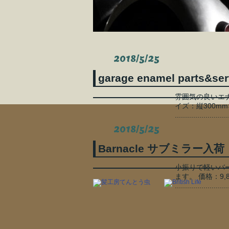
2018/5/25
garage enamel parts&ser
雰囲気の良いエナ
イズ：縦300mm×
..........................
2018/5/25
Barnacle サブミラー入荷
小振りで軽いバ
ます。 価格：9
..........................