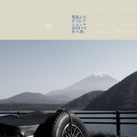
CARS
CLOCK
英国よろ
ずコレク
ション
>
CAR
AUTO
2018
>
5
PARTS
MOBILIA
月
> 25