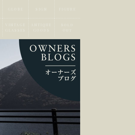
GLOBE
SIGN
FIGURE
VINTAGE
ANTIQUE
Sold
GLASSES
GOODS
Out