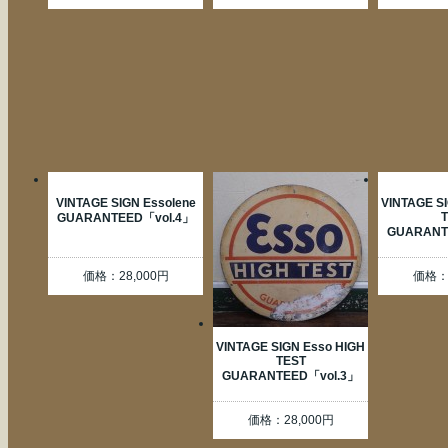
VINTAGE SIGN Essolene
VINTAGE S
T
GUARANTEED「vol.4」
GUARANT
価格：28,000円
価格：2
VINTAGE SIGN Esso HIGH
TEST
GUARANTEED「vol.3」
価格：28,000円