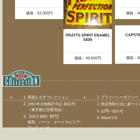
価格：52,000円
価格：46
CAPSTA
PRATTS SPIRIT ENAMEL
SIGN
価格：48
価格：49,800円
英国よろずコレクション
プライバシーポリシー
1991年古物商許可証 第53号
特定商取引法に基づく
（東京都公安委員会）
お問い合わせ
【OLD BMC 専門】
About US
車両、パーツ、オートモビリア、
アンティーク