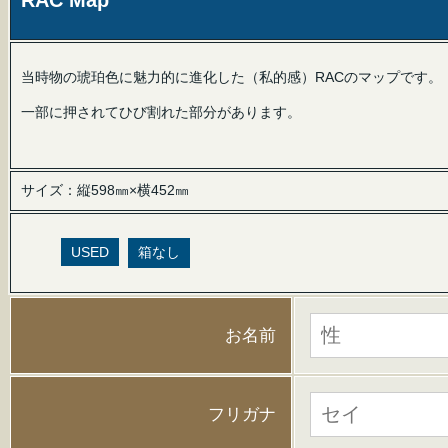
RAC Map
当時物の琥珀色に魅力的に進化した（私的感）RACのマップです。
一部に押されてひび割れた部分があります。
サイズ：縦598㎜×横452㎜
USED
箱なし
お名前
フリガナ