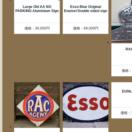
Large Old AA NO
Esso Blue Original
PARKING Aluminium Sign
Enamel Double sided sign
価格：36,000円
価格：68,000円
RA
価格：2
DUNL
価格：1