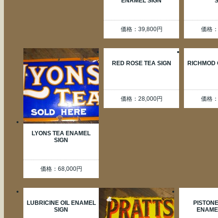
ENAMEL SIGN
価格：39,800円
価格：4
RED ROSE TEA SIGN
RICHMOD 
価格：28,000円
価格：4
LYONS TEA ENAMEL
SIGN
価格：68,000円
LUBRICINE OIL ENAMEL
PISTONE
SIGN
ENAME