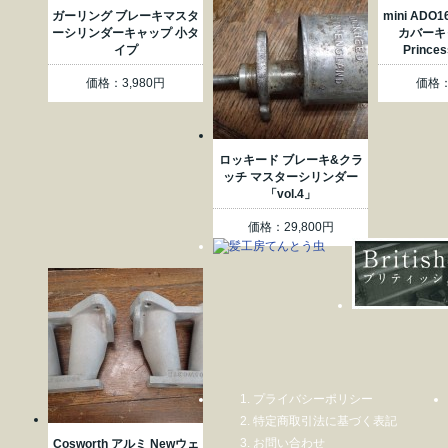
ガーリング ブレーキマスタ
mini ADO
ーシリンダーキャップ 小タ
カバーキ
イプ
Prince
価格：3,980円
価格：
ロッキード ブレーキ&クラ
ッチ マスターシリンダー
「vol.4」
価格：29,800円
プライバシーポリシー
特定商取引法に基づく表記
お問い合わせ
Cosworth アルミ Newウェ