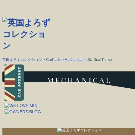
英国よろずコレクション
>
CarParts
>
Mechanical
> SU Dual Pump
mechanical