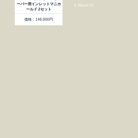
ーバー用インレットマニホ
About US
ールド 2セット
価格：146,000円