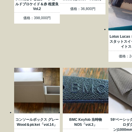
ルドブロケイド＆赤 程度良
Vol.2
価格：36,800円
価格：398,000円
Lotus Luc
スタットスイ
イトス
価格：24
コンソールボックス グレー
BMC Keyfob 当時物
59‘ベーシッ
Wood＆picket「vol.14」
NOS「vol.3」
ロダ
ン)1000m