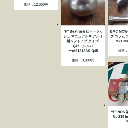
価格：12,000円
“F” Beatrush ビートラッ
BMC MO
シュ マニュアル車 アルミ
グ コラム ブ
製シフトノブ タイプ-
Mk1 M
Q45（シルバ
価格：2
ー)A91212AS-Q45
価格：3,800円
“F” NOS
No 230 In
「v