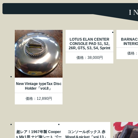
i
LOTUS ELAN CENTER
BARNACL
CONSOLE PAD S1, S2,
INTERI
26R, GTS, S3, S4, Sprint
価格：3
価格：38,000円
New Vintage typeTax Disc
Holder「vol.8」
価格：12,890円
超レア！1967年製 Cooper
コンソールボックス 赤
s Mk1用 ナビ側シート ゴー
Wood＆picket「vol.13」