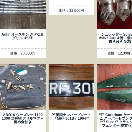
価格：32,000円
Autin オースチン さざなみ
シュレッダー Schra
グリル USED
Vallve Cap 4個+
抜き付き NOS
価格：26,000円
価格：12,000
ADO16 ウーズレー 1100
P”英国ナンバープレート
”F” Caterham ケ
1300 当時物 グリルマフ＋
「MRF 301B」1964年
ム スーパーセブン 
留め金付き
ー7 Super7 クラ
フェンダー 左右セ