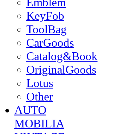
Emblem
KeyFob
ToolBag
CarGoods
Catalog&Book
OriginalGoods
Lotus
Other
AUTO
MOBILIA