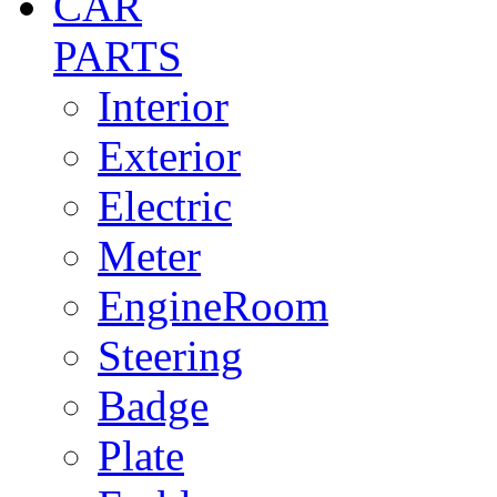
CAR
PARTS
Interior
Exterior
Electric
Meter
EngineRoom
Steering
Badge
Plate