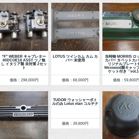
“F” WEBER キャブレター
LOTUS ツインカム カム カ
当時物 MORRIS 
40DCOE18 ASSY ツノ無
バー 未使用
カバー タペットカバ
し イタリア製 未対策 2セッ
リジナルプレート
ト
Weswood製キャッ
ケット付き「vol.
価格：298,000円
価格：68,000円
価格：59,800
TUDOR ウォッシャーボト
ルのみ Lotus elan コルチナ
価格：39,800円