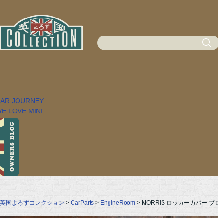
英国よろずコレクション
>
CarParts
>
EngineRoom
> MORRIS ロッカーカバー 