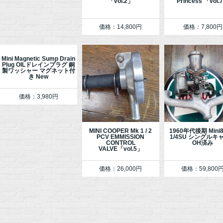
「vol.2」
Princess 「vol.
価格：14,800円
価格：7,800円
Mini Magnetic Sump Drain
Plug OILドレインプラグ 銅
製ワッシャー マグネット付
き New
価格：3,980円
MINI COOPER Mk 1 / 2
1960年代後期 Mini
PCV EMMISSION
1/4SU シングル
CONTROL
OH済み
VALVE「vol.5」
価格：26,000円
価格：59,800