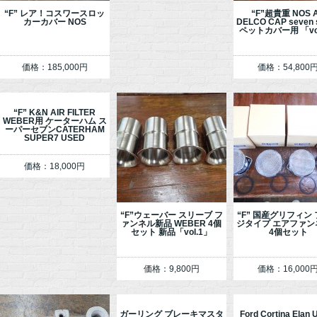
“F” レア！コスワースロッ
“F”超貴重 NOS 
カーカバー NOS
DELCO CAP seven 
ペットカバー用 「vo
価格：185,000円
価格：54,800
“F” K&N AIR FILTER
WEBER用 ケーターハム ス
ーパーセブンCATERHAM
SUPER7 USED
価格：18,000円
“F”ウェーバー スリーブ フ
“F” 国産グリフィン
ァンネル新品 WEBER 4個
ジタイプ エアファ
セット 新品「vol.1」
4個セット
価格：9,800円
価格：16,000
ガーリング ブレーキマスタ
Ford Cortina Elan