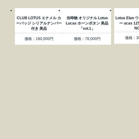
CLUB LOTUS エナメル カ
当時物 オリジナル Lotus
Lotus Ela
ーバッジ シリアルナンバー
Lucas ホーンボタン 美品
ー ucas 1
N
付き 美品
「vol.1」
価格：38
価格：180,000円
価格：78,000円