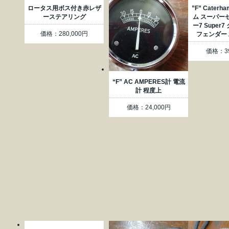
ロータス用ボス付き赤レザ
”F” Cater
ーステアリング
ム スーパー
ー7 Super
価格：280,000円
フェンダー
価格：39
“F” AC AMPERES計 電流
計 程度上
価格：24,000円