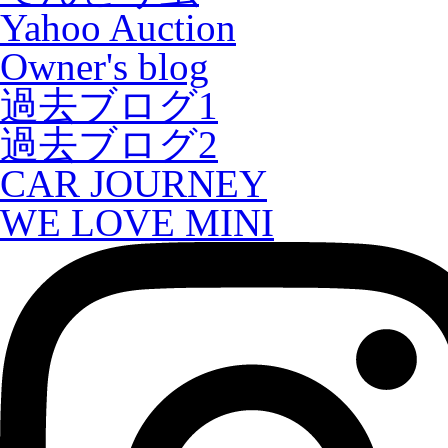
Yahoo Auction
Owner's blog
過去ブログ1
過去ブログ2
CAR JOURNEY
WE LOVE MINI