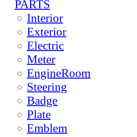
PARTS
Interior
Exterior
Electric
Meter
EngineRoom
Steering
Badge
Plate
Emblem