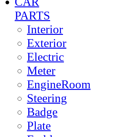
CAR
PARTS
Interior
Exterior
Electric
Meter
EngineRoom
Steering
Badge
Plate