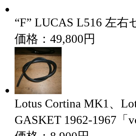
“F” LUCAS L516 左
価格：49,800円
Lotus Cortina MK1、Lot
GASKET 1962-1967「v