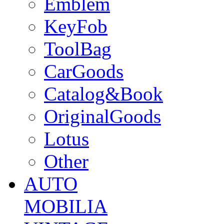
Emblem
KeyFob
ToolBag
CarGoods
Catalog&Book
OriginalGoods
Lotus
Other
AUTO
MOBILIA