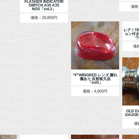
FLASHER INDICATOR
SWITCH A30 A35
価格
NOS「vol.3」
価格：29,800円
レア！TR
ョン付き
ウ
価格
“F”WINGRED レンズ 擦れ
傷あり 反射板欠品
「vol3」
価格：4,000円
OLD D
GAUGE
価