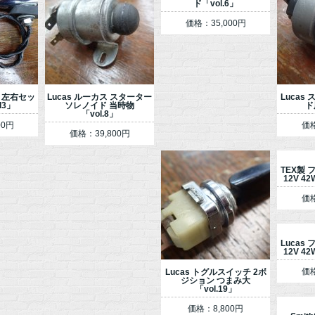
ド「vol.6」
価格：35,000円
16 左右セッ
Lucas ルーカス スターター
Lucas
l3」
ソレノイド 当時物
ド
「vol.8」
00円
価格
価格：39,800円
TEX製
12V 42
価格
Lucas
12V 42
価格
Lucas トグルスイッチ 2ボ
ジション つまみ大
「vol.19」
価格：8,800円