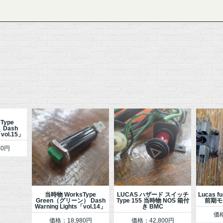
Type
 Dash
「vol.15」
80円
当時物 WorksType
LUCAS ハザード スイッチ
Lucas f
Green（グリーン） Dash
Type 155 当時物 NOS 箱付
前期モデ
Warning Lights「vol.14」
き BMC
価格
価格：18,980円
価格：42,800円