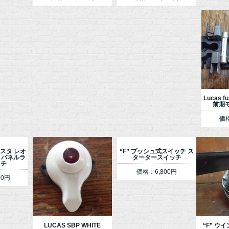
Lucas f
前期モ
価格
ロースタ レオ
“F” プッシュ式スイッチ ス
 パネルラ
タータースイッチ
ッチ
価格：6,800円
00円
LUCAS SBP WHITE
“F” ウ