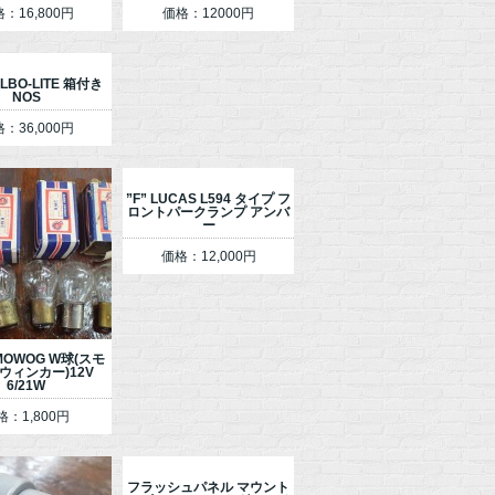
：16,800円
価格：12000円
ELBO-LITE 箱付き
NOS
：36,000円
”F” LUCAS L594 タイプ フ
ロントパークランプ アンバ
ー
価格：12,000円
MOWOG W球(スモ
ウィンカー)12V
6/21W
格：1,800円
フラッシュパネル マウント