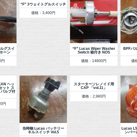
“F” 3ウェイトグルスイッチ
価格：3,400円
トルグスイ
“F” Lucas Wiper Washer
BPFバ
 ホーン
Switch 箱付き NOS
0円
価格：14800円
価格
EAN ヘッ
スターターソレノイド用
セット ス
CAP 「vol.11」
 バルブ付
価格：2,980円
00円
当時物 Lucas バッテリー
Lucas 
キルスイッチ Vol.5
ンバー