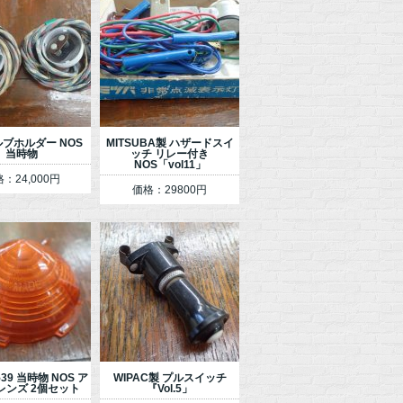
ルブホルダー NOS
MITSUBA製 ハザードスイ
当時物
ッチ リレー付き
NOS「vol11」
：24,000円
価格：29800円
L539 当時物 NOS ア
WIPAC製 プルスイッチ
レンズ 2個セット
『Vol.5」