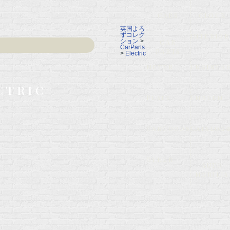
CARS
CLOCK
英国よろ
ずコレク
Interior
ション
>
CAR
CarParts
PARTS
>
Electric
Meter
EngineR
ctric
Plate
Emblem
CarGoods
Catalog
Other
AUTO
MOBILIA