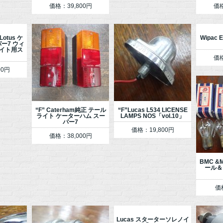
価格：39,800円
価格
 Lotus ケ
Wipac 
ー7 ウィ
イト用ス
き
価格
00円
“F” Caterham純正 テール
“F”Lucas L534 LICENSE
ライト ケーターハム スー
LAMPS NOS「vol.10」
パー7
価格：19,800円
価格：38,000円
BMC &
ール＆
価
Lucas スターターソレノイ