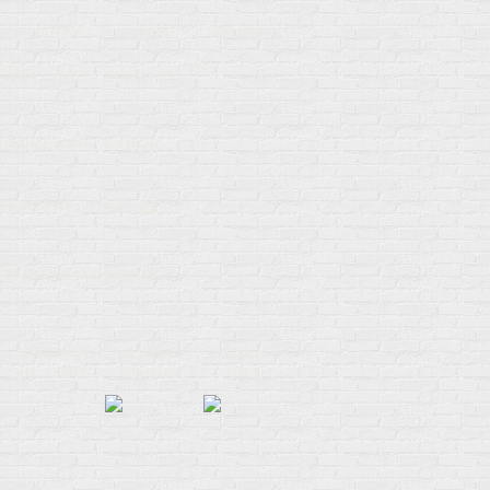
GLOBE
SIGN
FIGURE
Exterior
Electric
oom
Steering
Badge
KeyFob
ToolBag
&Book
OriginalGoods
Lotus
VINTAGE
ANTIQUE
Sold
GLASSES
GOODS
Out