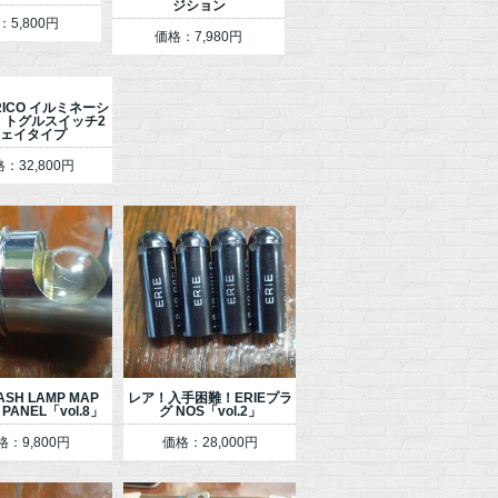
ジション
：5,800円
価格：7,980円
ICO イルミネーシ
 トグルスイッチ2
ェイタイプ
：32,800円
ASH LAMP MAP
レア！入手困難！ERIEプラ
 PANEL「vol.8」
グ NOS「vol.2」
格：9,800円
価格：28,000円