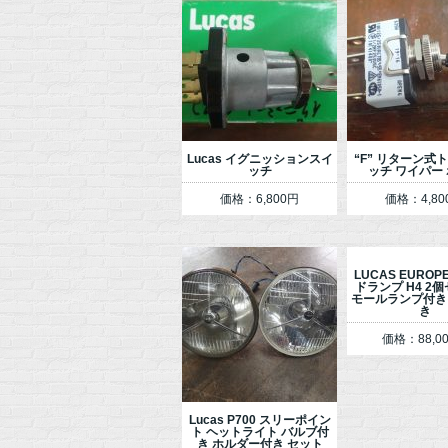
Lucas イグニッションスイ
“F” リターン式
ッチ
ッチ ワイパー
価格：6,800円
価格：4,80
LUCAS EUROP
ドランプ H4 2個
モールランプ付き
き
価格：88,0
Lucas P700 スリーポイン
ト ヘットライト バルブ付
き ホルダー付き セット