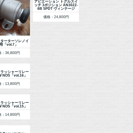
アビエーション トグルスイ
ッチ 3ポジション AN3022-
6B SPDT ヴィンテージ
価格：24,800円
 スターターソレノイ
用「vol.7」
：36,800円
 フラッシャーリレー
W NOS「vol.16」
：13,800円
 フラッシャーリレー
W NOS「vol.15」
：14,800円