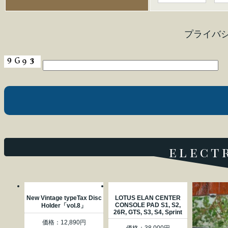
プライバ
elect
New Vintage typeTax Disc
LOTUS ELAN CENTER
CONSOLE PAD S1, S2,
Holder「vol.8」
26R, GTS, S3, S4, Sprint
価格：12,890円