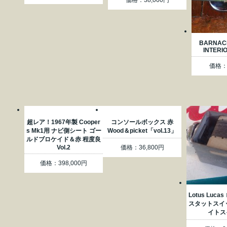
価格：38,000円
BARNACL
INTERI
価格：3
超レア！1967年製 Cooper
コンソールボックス 赤
s Mk1用 ナビ側シート ゴー
Wood＆picket「vol.13」
ルドブロケイド＆赤 程度良
Vol.2
価格：36,800円
価格：398,000円
Lotus Luc
スタットスイ
イトス