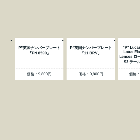
”P” Luca
P”英国ナンバープレート
P”英国ナンバープレート
Lotus Ela
「PN 8590」
「11 BRV」
Lenses 
S3 テー
価格：9,800円
価格：9,800円
価格：4