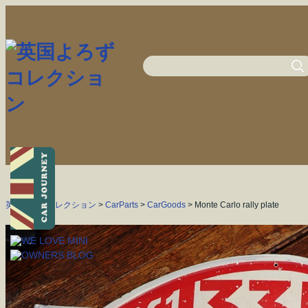
英国よろずコレクション
>
CarParts
>
CarGoods
> Monte Carlo rally plate