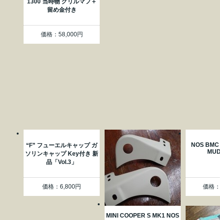
1300 当時物 グリルマフ＋
留め金付き
価格：58,000円
NOS BMC 
“F” フューエルキャップ ガ
MUD
ソリンキャップ Key付き 新
品「Vol.3」
価格：6,800円
価格：3
MINI COOPER S MK1 NOS