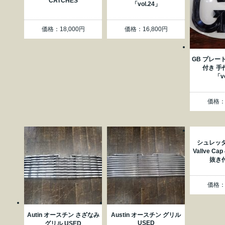
CATCHES
「vol.24」
価格：18,000円
価格：16,800円
GB プレート
付き 手
「v
価格：2
シュレッダー
Vallve C
抜き付
価格：1
Autin オースチン さざなみ
Austin オースチン グリル
USED
グリル USED