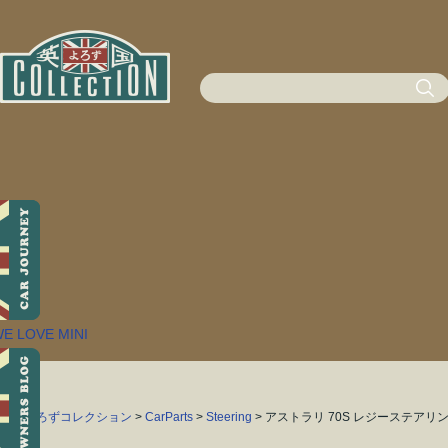
英国よろずコレクション
>
CarParts
>
Steering
> アストラリ 70S レジーステアリ