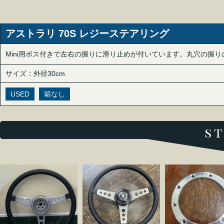
アストラリ 70S レジーステアリング
Mini用ボス付きで左右の握りに滑り止めが付いています。丸穴の握
サイズ：外径30cm
USED
箱なし
s