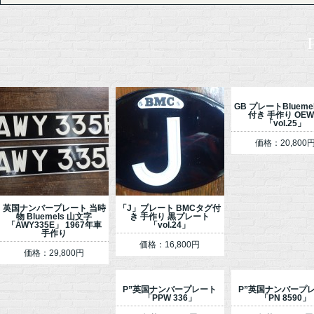
GB プレートBlueme
付き 手作り OE
「vol.25」
価格：20,800
英国ナンバープレート 当時
「J」プレート BMCタグ付
物 Bluemels 山文字
き 手作り 黒プレート
「AWY335E」 1967年車
「vol.24」
手作り
価格：16,800円
価格：29,800円
P”英国ナンバープレート
P”英国ナンバープ
「PPW 336」
「PN 8590」