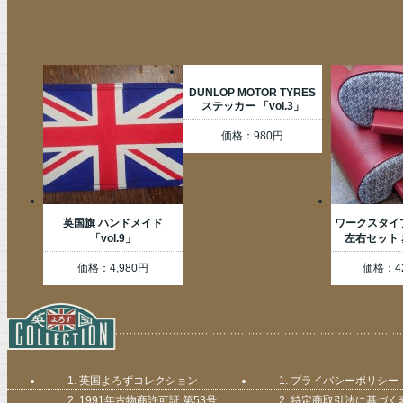
DUNLOP MOTOR TYRES
ステッカー 「vol.3」
価格：980円
英国旗 ハンドメイド
ワークスタイ
「vol.9」
左右セット 赤
価格：4,980円
価格：42
英国よろずコレクション
プライバシーポリシー
1991年古物商許可証 第53号
特定商取引法に基づく