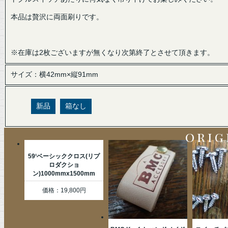
本品は贅沢に両面刷りです。
※在庫は2枚ございますが無くなり次第終了とさせて頂きます。
サイズ：横42mm×縦91mm
新品
箱なし
orig
59‘ベーシッククロス(リプ
ロダクショ
ン)1000mmx1500mm
価格：19,800円