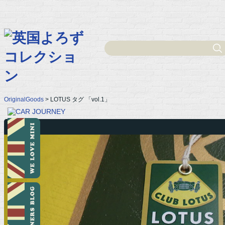
OriginalGoods
> LOTUS タグ 「vol.1」