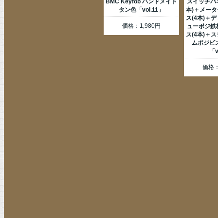
BMC Keyfob ハンドメイド
スイッチパ
タン色「vol.11」
本)＋メー
ス(4本)＋
価格：1,980円
ューポジ鉄
ス(4本)＋
ムポジビス
「v
価格：