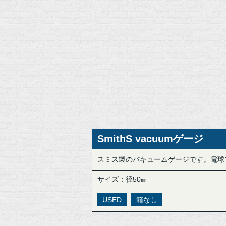
SmithS vacuumゲージ
スミス製のバキュームゲージです。電球
サイズ：径50㎜
USED
箱なし