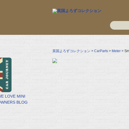
英国よろずコレクション
>
CarParts
>
Meter
> S