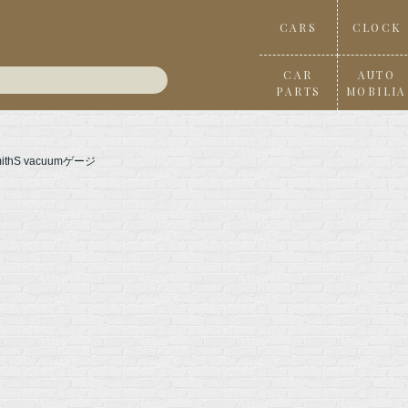
CARS
CLOCK
CAR
AUTO
PARTS
MOBILIA
mithS vacuumゲージ