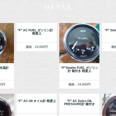
meter
“F” AC FUEL ガソリン計
“F” Sm
程度上
価格：24,000円
価格
式水温計
“F”Smiths FUEL ガソリン
計 箱付き 程度上
00円
価格：24,000円
“F” AC Oil オイル計 程度上
”F” AC Delco OIL
PRESSURE計 箱付き