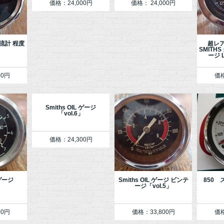
価格：24,000円
価格： 24,000円
 電流計 程度
超レア
SMITH
ージ Lo
00円
価格
Smiths OIL ゲージ
「vol.6」
価格：24,300円
 ゲージ
Smiths OIL ゲージ ビンテ
850
」
ージ「vol.5」
00円
価格：33,800円
価格