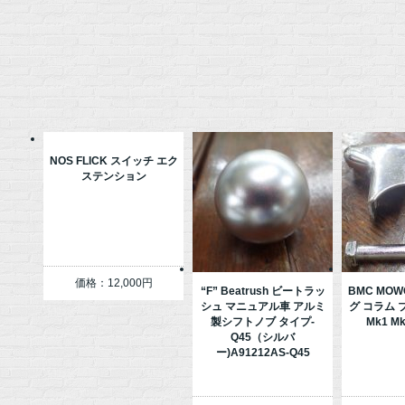
NOS FLICK スイッチ エク
ステンション
価格：12,000円
“F” Beatrush ビートラッ
BMC MO
シュ マニュアル車 アルミ
グ コラム ブ
製シフトノブ タイプ-
Mk1 M
Q45（シルバ
ー)A91212AS-Q45