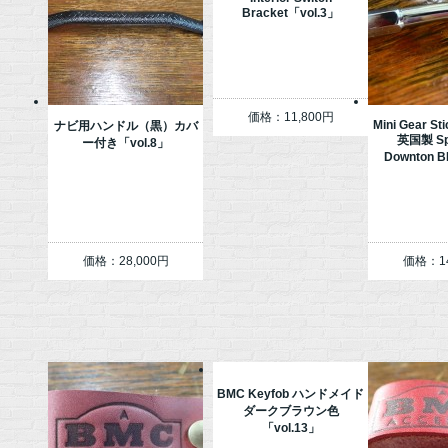
Bracket「vol.3」
価格：11,800円
Mini Gear St
ナビ用ハンドル（黒）カバ
英国製 Sp
ー付き「vol.8」
Downton B
価格：28,000円
価格：14
BMC Keyfob ハンドメイド
ダークブラウン色
「vol.13」