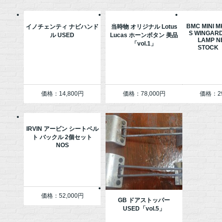
BMC MINI 
イノチェンティ ナビハンド
当時物 オリジナル Lotus
S WINGARD
ル USED
Lucas ホーンボタン 美品
LAMP N
「vol.1」
STOCK「
価格：14,800円
価格：78,000円
価格：29
IRVIN アービン シートベル
ト バックル 2個セット
NOS
価格：52,000円
GB ドアストッパー
USED「vol.5」