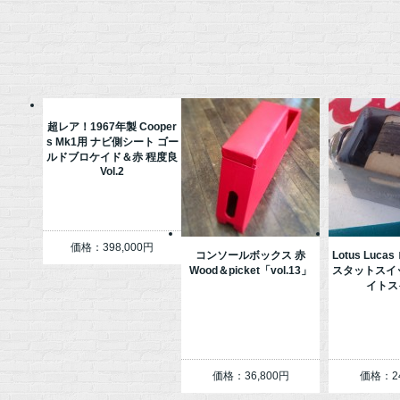
超レア！1967年製 Cooper
s Mk1用 ナビ側シート ゴー
ルドブロケイド＆赤 程度良
Vol.2
価格：398,000円
コンソールボックス 赤
Lotus Luc
Wood＆picket「vol.13」
スタットスイ
イトス
価格：36,800円
価格：24