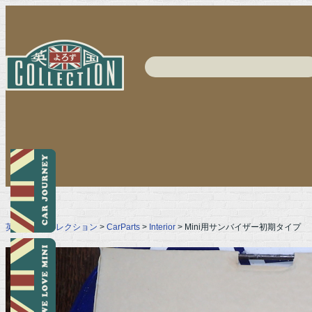
英国よろずコレクション
>
CarParts
>
Interior
> Mini用サンバイザー初期タイプ