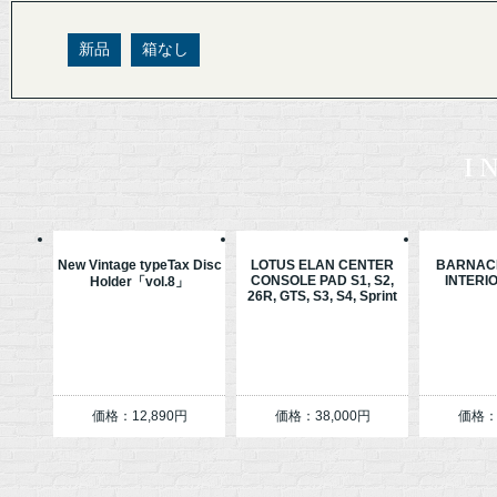
新品
箱なし
i
New Vintage typeTax Disc
LOTUS ELAN CENTER
BARNACL
CONSOLE PAD S1, S2,
INTERI
Holder「vol.8」
26R, GTS, S3, S4, Sprint
価格：12,890円
価格：38,000円
価格：3