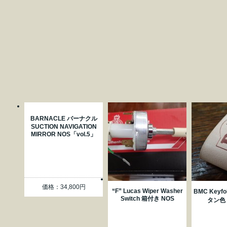
BARNACLE バーナクル
SUCTION NAVIGATION
MIRROR NOS「vol.5」
価格：34,800円
“F” Lucas Wiper Washer
BMC Key
Switch 箱付き NOS
タン色「