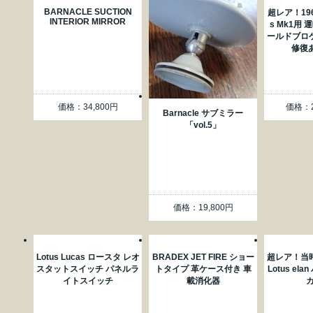
BARNACLE SUCTION
超レア！196
INTERIOR MIRROR
s Mk1用 
ールドブロ
修復あり
価格：34,800円
価格：2
Barnacle サブミラー
「vol.5」
価格：19,800円
Lotus Lucas ロースタ レオ
BRADEX JET FIRE ショー
超レア！当
スタットスイッチ パネルラ
トタイプ 革ケース付き 車
Lotus el
イトスイッチ
載消化器