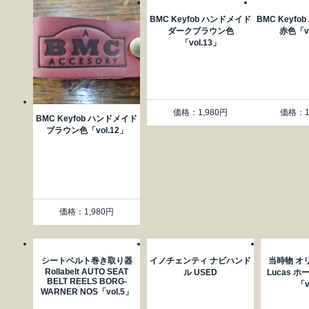
BMC Keyfob ハンドメイド
BMC Keyf
ダークブラウン色
赤色「vo
「vol.13」
価格：1,980円
価格：1
BMC Keyfob ハンドメイド
ブラウン色「vol.12」
価格：1,980円
シートベルト巻き取り器
イノチェンティ ナビハンド
当時物 オリ
Rollabelt AUTO SEAT
ル USED
Lucas 
BELT REELS BORG-
「v
WARNER NOS「vol.5」