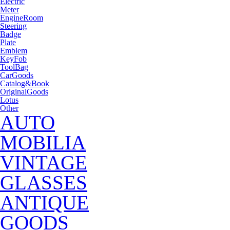
Electric
Meter
EngineRoom
Steering
Badge
Plate
Emblem
KeyFob
ToolBag
CarGoods
Catalog&Book
OriginalGoods
Lotus
Other
AUTO
MOBILIA
VINTAGE
GLASSES
ANTIQUE
GOODS