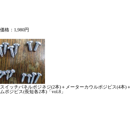
価格：1,980円
スイッチパネルポジネジ(2本)＋メーターカウルポジビス(4本
ムポジビス(長短各2本)「vol.8」