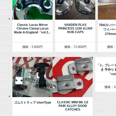
Classic Lucas Mirror
VANDEN PLAS
TRICO 
Chrome Clamp Lucas
PRINCESS 1100 &1300
ワイパー
HUB CAPS
Made In England「vol.3」
270mm
価格：5,800円
価格：72,800円
価格：2
「J」プレート
き 手作り
「vol
価格：16
CLASSIC MINI Mk 1/2
ゴムストラップ shortType
PAIR ALLOY DOOR
CATCHES