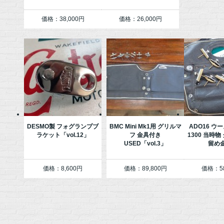
価格：38,000円
価格：26,000円
DESMO製 フォグランプブ
BMC Mini Mk1用 グリルマ
ADO16 ウー
ラケット「vol.12」
フ 金具付き
1300 当時
USED「vol.3」
留め
価格：8,600円
価格：89,800円
価格：58