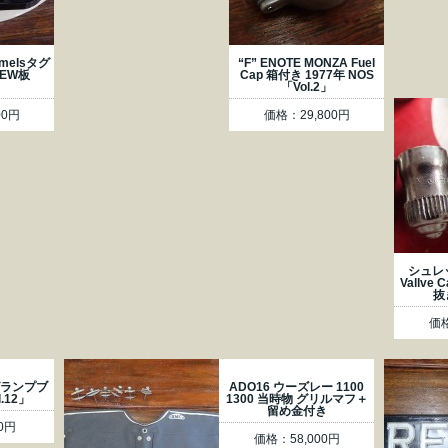
melsタグ
“F” ENOTE MONZA Fuel
OEW板
Cap 箱付き 1977年 NOS
」
「Vol.2」
00円
価格：29,800円
シュレッ
Vallve
抜
価格
グランプブ
ADO16 ウーズレー 1100
.12」
1300 当時物 グリルマフ＋
留め金付き
0円
価格：58,000円