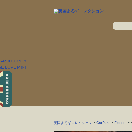
英国よろずコレクション
>
CarParts
>
Exterior
> 