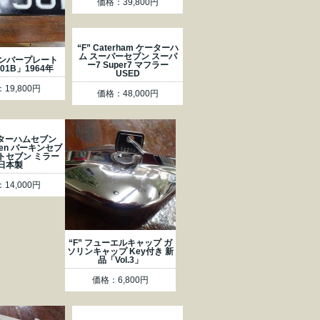
価格：39,800円
“F” Caterham ケーターハ
ム スーパーセブン スーパ
ナンバープレート
ー7 Super7 マフラー
301B」1964年
USED
19,800円
価格：48,000円
ーターハムセブン
even バーキンセブ
トセブン ミラー
日本製
14,000円
“F” フューエルキャップ ガ
ソリンキャップ Key付き 新
品「Vol.3」
価格：6,800円