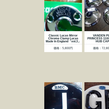
Classic Lucas Mirror
VANDEN P
Chrome Clamp Lucas
PRINCESS 110
Made In England「vol.3」
HUB CA
価格：5,800円
価格：72,8