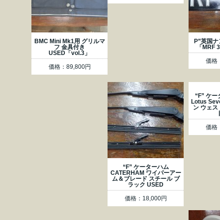
BMC Mini Mk1用 グリルマ
P”英国
フ 金具付き
「MRF 
USED「vol.3」
価格：
価格：89,800円
“F” ケ
Lotus S
ン ウェス
価格：
“F” ケーターハム
CATERHAM ワイパーアー
ム＆ブレード スチール ブ
ラック USED
価格：18,000円