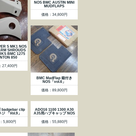
NOS BMC AUSTIN MINI
MUDFLAPS
価格：34,800円
PER S MK1 NOS
ARM SHROUDS
RKS BMC 1275
NTON 850
27,400円
BMC MadFlap 箱付き
NOS「vol.6」
価格：89,800円
adgebar clip
ADO16 1100 1300 A30
ジ 「Vol.9」
A35用ハブキャップ NOS
：5,800円
価格：55,880円