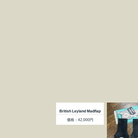
British Leyland Madflap
価格：42,000円