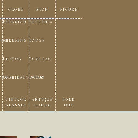
GLOBE
SIGN
FIGURE
Exterior
Electric
oom
Steering
Badge
KeyFob
ToolBag
&Book
OriginalGoods
Lotus
VINTAGE
ANTIQUE
Sold
GLASSES
GOODS
Out