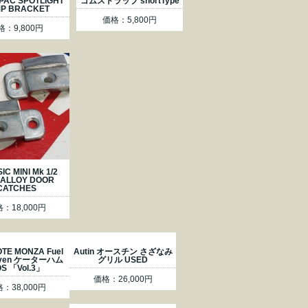
PAC SPOTLIGHT
ゴムストラップ shortType
P BRACKET
価格：5,800円
格：9,800円
IC MINI Mk 1/2
 ALLOY DOOR
CATCHES
：18,000円
OTE MONZA Fuel
Autin オースチン さざなみ
even ケーターハム
グリル USED
S 「Vol.3」
価格：26,000円
：38,000円