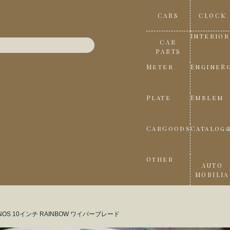
CARS
CLOCK
Interior
CAR
PARTS
Meter
EngineR
Plate
Emblem
CarGoods
Catalog
Other
AUTO
MOBILIA
NOS 10インチ RAINBOW ワイパーブレード