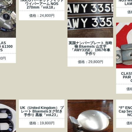
TRICO バーネットフィット
NOS WI
ワイパーアーム NOS
LAM
270mm「vol.18」
価
価格：24,800円
LAS
英国ナンバープレート 当時
0 &1300
物 Bluemels 山文字
PS
「AWY335E」 1967年車
手作り
00円
価格：29,800円
CLASS
PAIR
価格
UK（United Kingdom） プ
“F” EN
レート Bluemelsタグ付き
Cap S
手作り 黒板「vol.23」
NO
価格：19,800円
価格