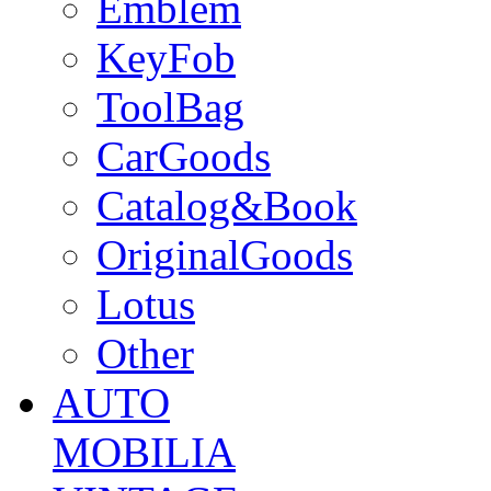
Emblem
KeyFob
ToolBag
CarGoods
Catalog&Book
OriginalGoods
Lotus
Other
AUTO
MOBILIA