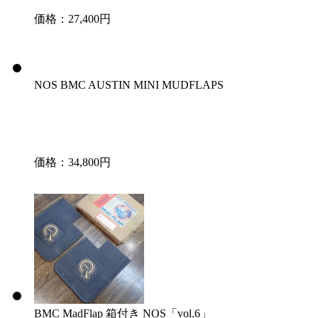
価格：27,400円
NOS BMC AUSTIN MINI MUDFLAPS
価格：34,800円
BMC MadFlap 箱付き NOS「vol.6」