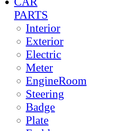
CAR
PARTS
Interior
Exterior
Electric
Meter
EngineRoom
Steering
Badge
Plate