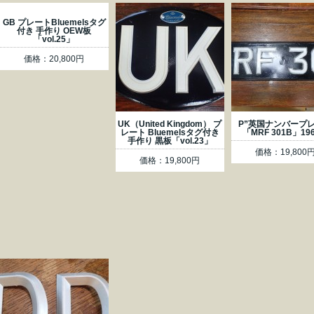
GB プレートBluemelsタグ
付き 手作り OEW板
「vol.25」
価格：20,800円
UK（United Kingdom） プ
P”英国ナンバープ
レート Bluemelsタグ付き
「MRF 301B」19
手作り 黒板「vol.23」
価格：19,800
価格：19,800円