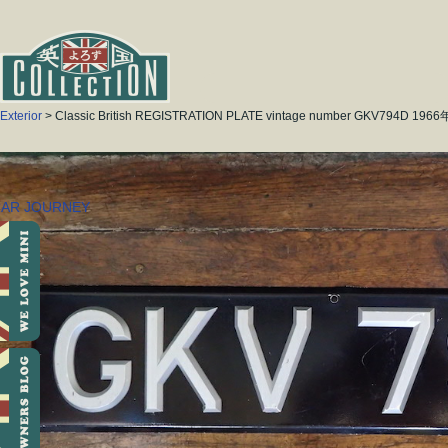
Exterior
> Classic British REGISTRATION PLATE vintage number GKV794D 1