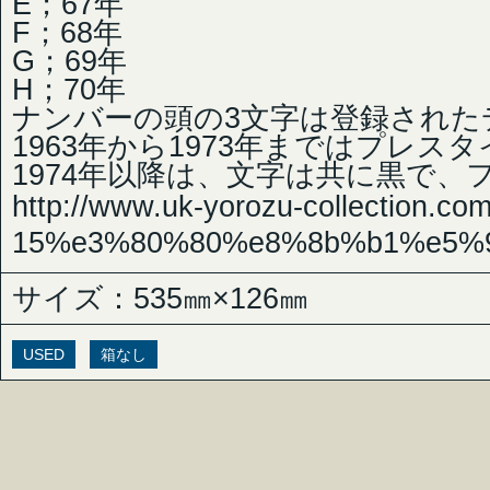
E；67年
F；68年
G；69年
H；70年
ナンバーの頭の3文字は登録された
1963年から1973年まではプレス
1974年以降は、文字は共に黒で
http://www.uk-yorozu-collection.com
15%e3%80%80%e8%8b%b1%e5%9b
サイズ：535㎜×126㎜
USED
箱なし