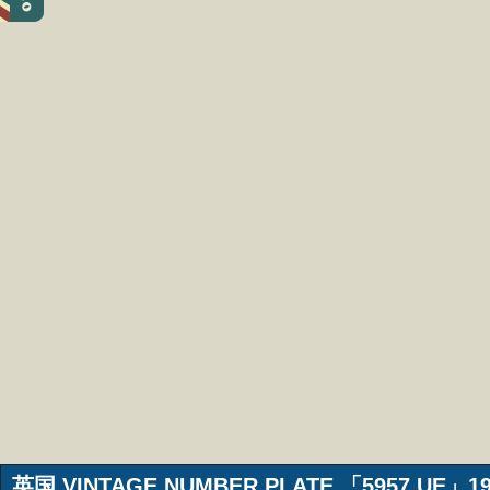
英国 VINTAGE NUMBER PLATE 「5957 UE」