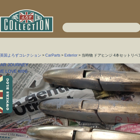
英国よろずコレクション
>
CarParts
>
Exterior
> 当時物 ドアヒンジ 4本セットリペ