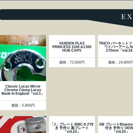
e
VANDEN PLAS
TRICO バーネット
PRINCESS 1100 &1300
ワイパーアーム N
HUB CAPS
270mm「vol.1
価格：72,800円
価格：24,800
Classic Lucas Mirror
Chrome Clamp Lucas
Made In England「vol.3」
価格：5,800円
「J」プレート BMCタグ付
GB プレートBlueme
き 手作り 黒プレート
付き 手作り OE
「vol.24」
「vol.25」