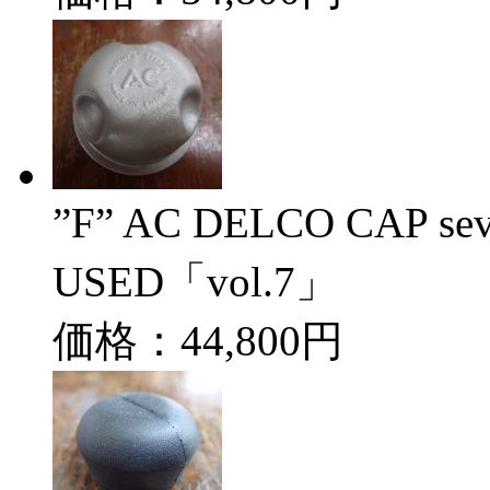
”F” AC DELCO CAP
USED「vol.7」
価格：44,800円