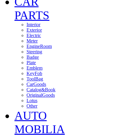
CAR
PARTS
Interior
Exterior
Electric
Meter
EngineRoom
Steering
Badge
Plate
Emblem
KeyFob
ToolBag
CarGoods
Catalog&Book
OriginalGoods
Lotus
Other
AUTO
MOBILIA