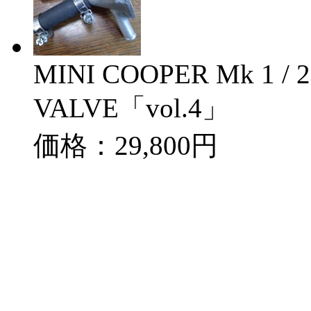
MINI COOPER Mk 1 /
VALVE「vol.4」
価格：29,800円