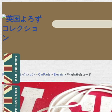
英国よろずコレクション
>
CarParts
>
Electric
> P-light⑥ 白コード