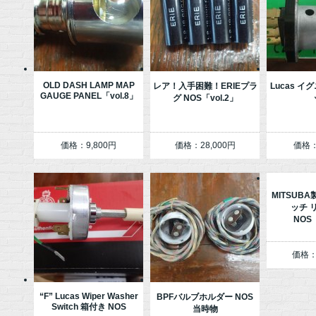
OLD DASH LAMP MAP
レア！入手困難！ERIEプラ
Lucas 
GAUGE PANEL「vol.8」
グ NOS「vol.2」
価格：9,800円
価格：28,000円
価格：
MITSUB
ッチ 
NOS「
価格：
“F” Lucas Wiper Washer
BPFバルブホルダー NOS
Switch 箱付き NOS
当時物