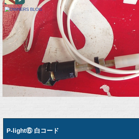
P-light⑥ 白コード