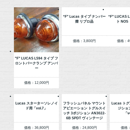
“F” Lucas タイプ ナンバー
“F” LUCAS
燈 リプロ品
ト NOS
価格：3,800円
価格：49
”F” LUCAS L594 タイプ フ
ロントパークランプ アンバ
ー
価格：12,000円
Lucas スターターソレノイ
フラッシュパネル マウント
Lucas ト
ド用「vol.7」
アビエーション トグルスイ
ジショ
ッチ 3ポジション AN3022-
「v
6B SPDT ヴィンテージ
価格：36,800円
価格：24,800円
価格：