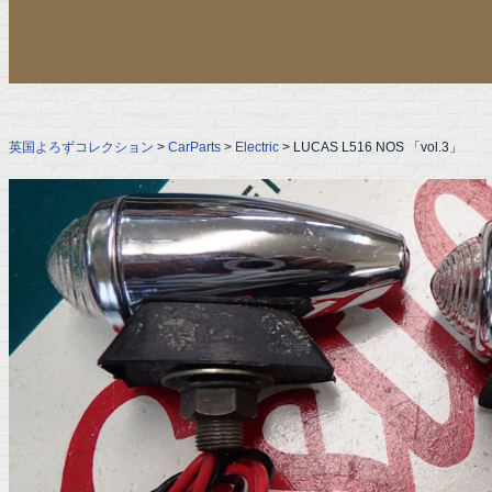
英国よろずコレクション
>
CarParts
>
Electric
> LUCAS L516 NOS 「vol.3」