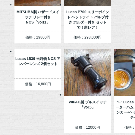
MITSUBA製 ハザードスイ
Lucas P700 スリーポイン
ッチ リレー付き
ト ヘットライト バルブ付
NOS「vol11」
き ホルダー付き セット
で！超レア！
価格：29800円
価格：298,000円
Lucas L539 当時物 NOS ア
ンバーレンズ 2個セット
価格：16,800円
WIPAC製 プルスイッチ
“F” Lucas
『Vol.5」
ーターハム 
ンカー+ヘ
テ
価格：12000円
価格：4