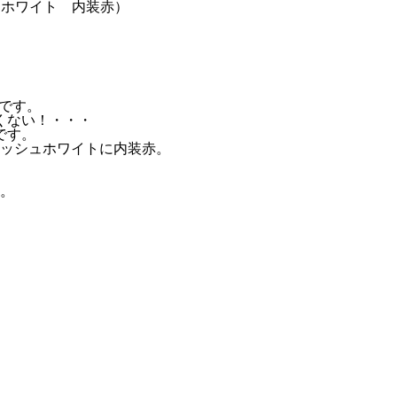
です。
くない！・・・
です。
ッシュホワイトに内装赤。
。