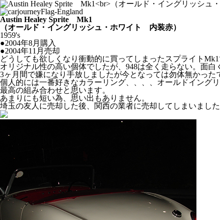
Austin Healey Sprite Mk1
（オールド・イングリッシュ・ホワイト 内装赤）
1959's
●2004年8月購入
●2004年11月売却
どうしても欲しくなり衝動的に買ってしまったスプライトMk1
オリジナル性の高い個体でしたが、948は全く走らない。面白
3ヶ月間で嫌になり手放しましたが今となっては勿体無かった
個人的には一番好きなカラーリング、、、、オールドイングリ
最高の組み合わせと思います。
あまりにも短い為、思い出もありません。
埼玉の友人に売却した後、関西の業者に売却してしまいました