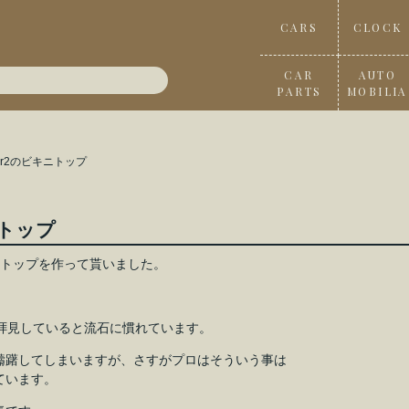
CARS
CLOCK
CAR
AUTO
PARTS
MOBILIA
en sr2のビキニトップ
キニトップ
キニトップを作って貰いました。
拝見していると流石に慣れています。
躊躇してしまいますが、さすがプロはそういう事は
ています。