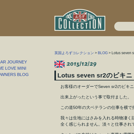
英国よろずコレクション
>
BLOG
> Lotus sev
2015/12/29
Lotus seven sr2のビ
お客様のオーダーでSeven sr2のビ
出来上がったという事で取付ました。
この道50年の大ベテランの仕事を横で
我々は生地にはさみを入れる時物凄く
全く感じられません。淡々と仕事され