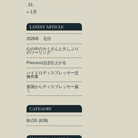
31
« 1月
Latest Article
2026年 元日
心の中のカミさんと久しぶり
のツーリング
Princessほぼ仕上がる
ハイドロディスプレッサー交
換作業
英国からディスプレッサー届
く
Category
BLOG
(639)