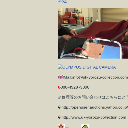
Mail:info@uk-yorozu-collection.com
080-4929~9390
※修理等のお問い合わせはこちらにどうぞ⇒http:/
☯http://openuser.auctions.yahoo.co.jp/
☯http://www.uk-yorozu-collection.com