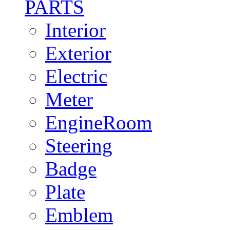
PARTS
Interior
Exterior
Electric
Meter
EngineRoom
Steering
Badge
Plate
Emblem