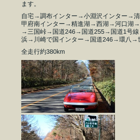
ます。
自宅→調布インター→小淵沢インター→清
甲府南インター→精進湖→西湖→河口湖→
→三国峠→国道246→国道255→国道1号
浜→川崎で国インター→国道246→環八
全走行約380km