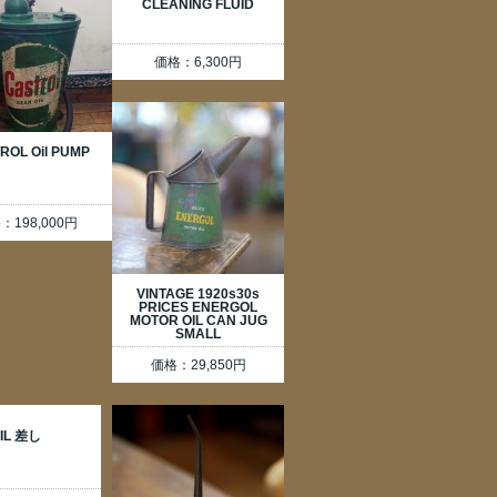
CLEANING FLUID
価格：6,300円
ROL Oil PUMP
：198,000円
VINTAGE 1920s30s
PRICES ENERGOL
MOTOR OIL CAN JUG
SMALL
価格：29,850円
IL 差し