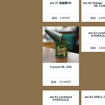
am-37 真鍮製OIL
am-40 Vintag
OIL CA
価格：4,800円
価格：6,80
am-53 Lock
HYDRAUL
価格：5,80
Castrol OIL JOG
価格：25,500円
am-61 Lockheed
am-62 SHELL 
HYDRAULIC