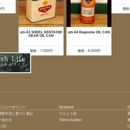
0円
価格
am-63 SHEEL DENTAX90
am-64 Ragosine OIL CAN
GEAR OIL CAN
価格：7,500円
価格：8,400円
イバシーポリシー
facebook
O
商取引法に基づく表記
てんとう虫
い合わせ
Yahoo Auction
t US
C