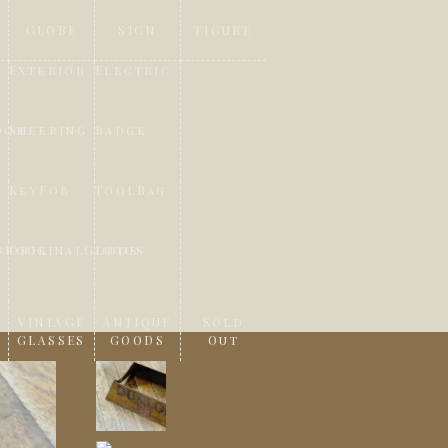
GLOBE
SIGN
FIGURE
Exterior
Electric
oom
Steering
Badge
KeyFob
ToolBag
&Book
OriginalGoods
Lotus
VINTAGE
ANTIQUE
Sold
GLASSES
GOODS
Out