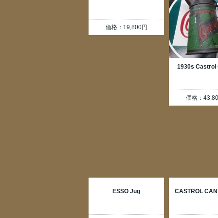
価格：19,800円
1930s Castrol 
価格：43,8
ESSO Jug
CASTROL CAN