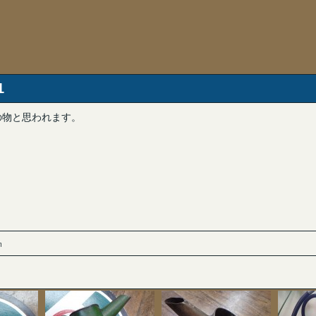
1
代の物と思われます。
。
㎜