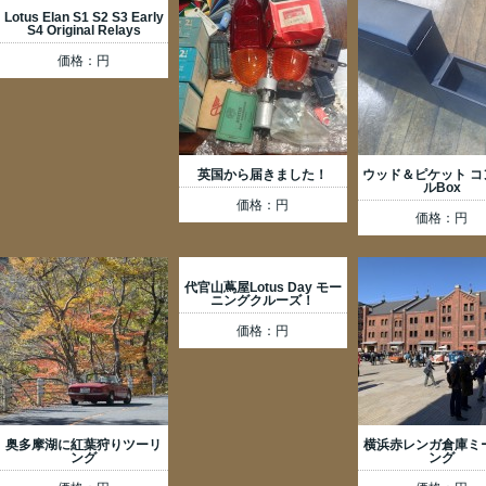
Lotus Elan S1 S2 S3 Early
S4 Original Relays
価格：円
英国から届きました！
ウッド＆ピケット コ
ルBox
価格：円
価格：円
代官山蔦屋Lotus Day モー
ニングクルーズ！
価格：円
奥多摩湖に紅葉狩りツーリ
横浜赤レンガ倉庫ミ
ング
ング