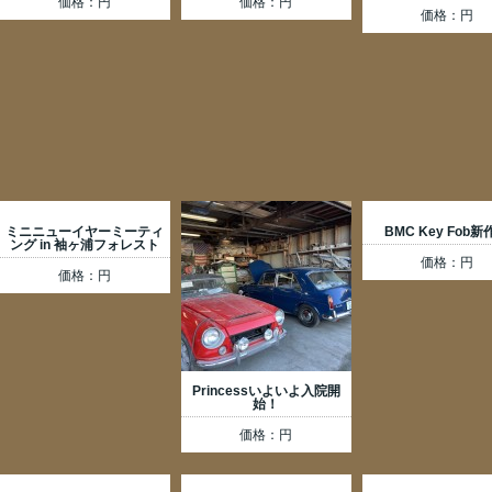
価格：円
価格：円
価格：円
ミニニューイヤーミーティ
BMC Key Fob
ング in 袖ヶ浦フォレスト
価格：円
価格：円
Princessいよいよ入院開
始！
価格：円