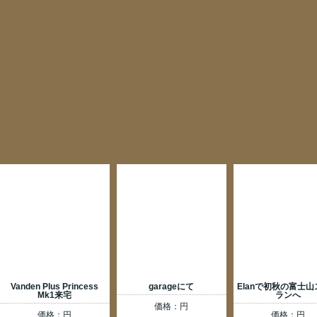
価格：円
Vanden Plus Princess
garageにて
Mk1来宅
価格：円
価格：円
Lotus horn badge
SIGNと GBプレート入荷
ボディペイン