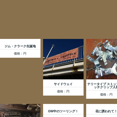
ジム・クラーク生誕地
価格：円
サイドウェイ
テリータイプ ストッ
ッチクリップ入
価格：円
価格：円
GW中のツーリング！
花に誘われて