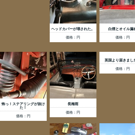
ヘッドカバーが壊された。
白煙とオイル漏
価格：円
価格：円
英国より届きまし
価格：円
怖っ！ステアリングが抜け
長梅雨
た！
価格：円
価格：円