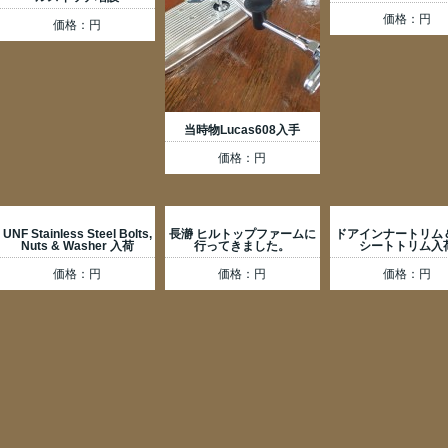
価格：円
価格：円
当時物Lucas608入手
価格：円
UNF Stainless Steel Bolts,
長瀞 ヒルトップファームに
ドアインナートリム
Nuts & Washer 入荷
行ってきました。
シートトリム入
価格：円
価格：円
価格：円