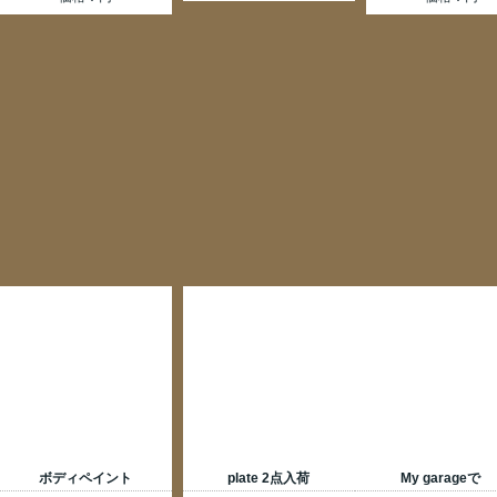
価格：円
価格：円
価格：円
Paddy Hopkirk＆
My garageにブリッ
Speedwellのアクセルペタ
付け作業
ルカバー入荷
価格：円
価格：円
NOSのヘッドレスト入荷
価格：円