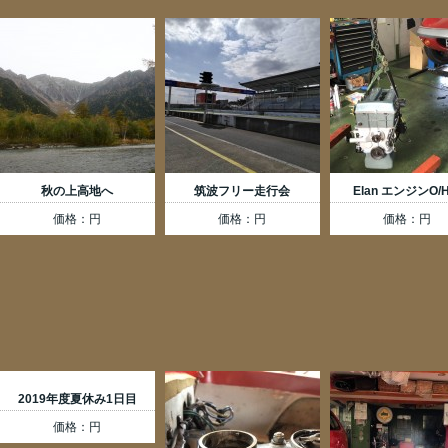
秋の上高地へ
筑波フリー走行会
Elan エンジンO/
価格：円
価格：円
価格：円
2019年度夏休み1日目
価格：円