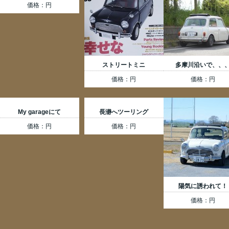
価格：円
ストリートミニ
多摩川沿いで、、
価格：円
価格：円
My garageにて
長瀞へツーリング
価格：円
価格：円
陽気に誘われて！
価格：円