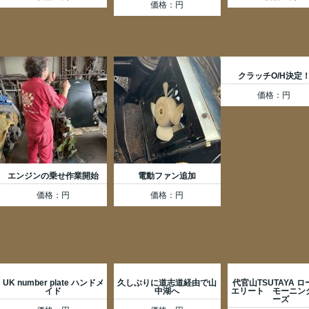
価格：円
クラッチO/H決定
価格：円
エンジンの乗せ作業開始
電動ファン追加
価格：円
価格：円
UK number plate ハンドメ
久しぶりに道志道経由で山
代官山TSUTAYA 
イド
中湖へ
エリート モーニン
ーズ