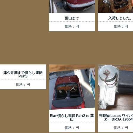
葉山まで
入荷しました
価格：円
価格：円
津久井湖まで慣らし運転
Prat3
価格：円
Elan慣らし運転 Part2 to 葉
当時物 Lucas ワイ
山
ター DR3A 196
価格：円
価格：円