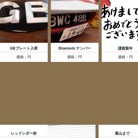
GBプレート入荷
Bluemels ナンバー
謹賀新年
価格：円
価格：円
価格：円
レッドシダー材
葉山まで