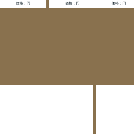
BMC WorksType
BucketSeat
価格：円
レア BADGE入荷
BREXTION社製CAR
入荷しました
価格：円
価格：円