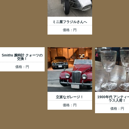
ミニ屋フラジルさんへ
価格：円
Smiths 腕時計 クォーツの
交換！
価格：円
立派なガレージ！
1900年代 アンティ
ラス入荷！
価格：円
価格：円