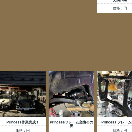
交換作業
価格：円
Princess作業完成！
Princessフレーム交換その
Princess フレー
後
価格：円
価格：円