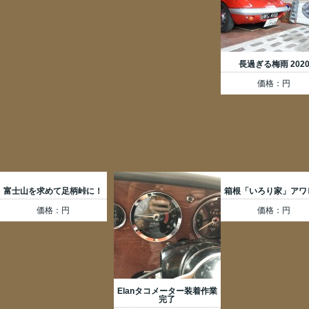
長過ぎる梅雨 202
価格：円
富士山を求めて足柄峠に！
箱根「いろり家」アワ
価格：円
価格：円
Elanタコメーター装着作業
完了