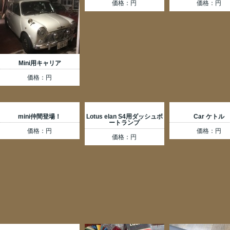
価格：円
価格：円
Mini用キャリア
価格：円
mini仲間登場！
Lotus elan S4用ダッシュボ
Car ケトル
ートランプ
価格：円
価格：円
価格：円