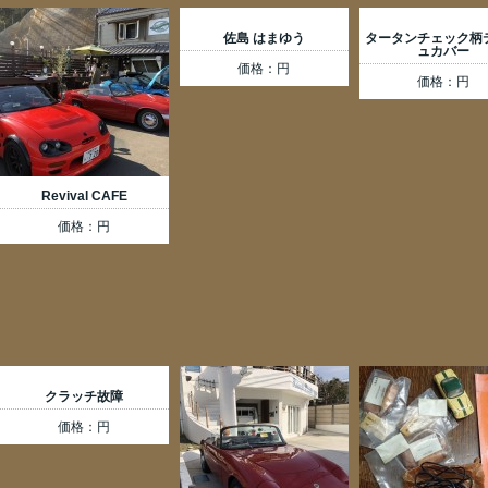
佐島 はまゆう
タータンチェック柄
ュカバー
価格：円
価格：円
Revival CAFE
価格：円
クラッチ故障
価格：円