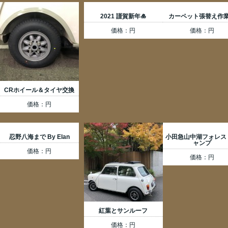
2021 謹賀新年🎍
カーペット張替え作
価格：円
価格：円
CRホイール＆タイヤ交換
価格：円
忍野八海まで By Elan
小田急山中湖フォレス
ャンプ
価格：円
価格：円
紅葉とサンルーフ
価格：円