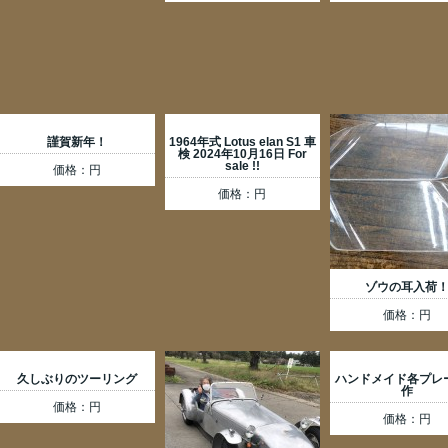
謹賀新年！
1964年式 Lotus elan S1 車
検 2024年10月16日 For
sale !!
価格：円
価格：円
ゾウの耳入荷
価格：円
久しぶりのツーリング
ハンドメイド各プレ
作
価格：円
価格：円