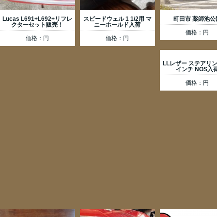
Lucas L691+L692+リフレ
スピードウェル 1 1/2用 マ
町田市 薬師池公
クターセット販売！
ニーホールド入荷
価格：円
価格：円
価格：円
LLレザー ステアリン
インチ NOS入
価格：円