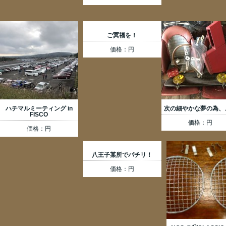
ご冥福を！
価格：円
ハチマルミーティング in
次の細やかな夢の為、
FISCO
価格：円
価格：円
八王子某所でパチリ！
価格：円