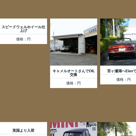
スピードウェルホイール仕
上げ
価格：円
キャメルオートさんでOIL
宮ヶ瀬湖へElan
交換
価格：円
価格：円
英国より入荷