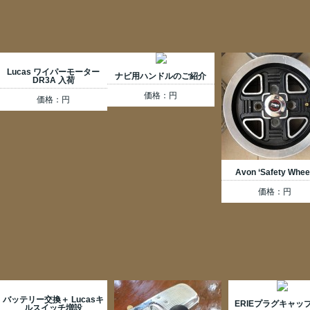
Lucas ワイパーモーター
ナビ用ハンドルのご紹介
DR3A 入荷
価格：円
価格：円
Avon ‘Safety Whee
価格：円
バッテリー交換＋ Lucasキ
ERIEプラグキャッ
ルスイッチ増設